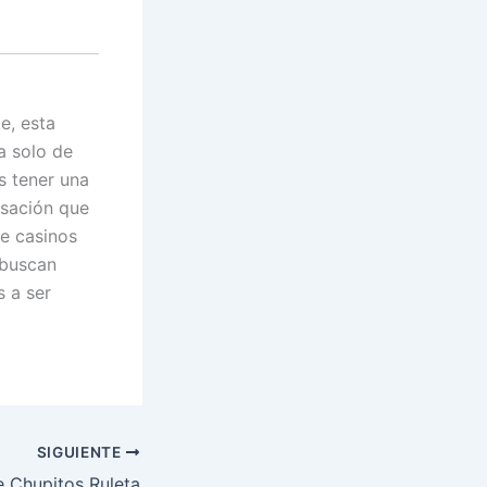
e, esta
a solo de
s tener una
nsación que
de casinos
 buscan
s a ser
SIGUIENTE
 Chupitos Ruleta