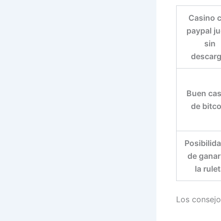
Casino 
paypal j
sin
descarg
Buen cas
de bitco
Posibilid
de ganar
la rule
Los consejo