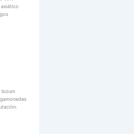
asiático
agos
a bizum
ragamonedas
utación.