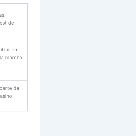
as,
fest de
ntrar en
 la marcha
parte de
casino