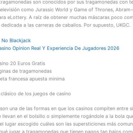
 tragamonedas son conocidos por sus tragamonedas con t
 televisión como Jurassic World y Game of Thrones, Abram-
ara eLottery. A raíz de obtener muchas máscaras poco co
 dedicada a las carreras de caballos. Por supuesto, UKGC.
o No Blackjack
sino Opinion Real Y Experiencia De Jugadores 2026
sino 20 Euros Gratis
ginas de tragamonedas
leta francesa apuesta minima
l clásico de los juegos de casino
on una de las formas en que los casinos compiten entre sí
 llevan en el bolsillo o simplemente rogándole a la bola qu
el lugar escogido cuáles son las supersticiones más comun
 qué jugar a tragamonedas que tienen pagos tan bajos com