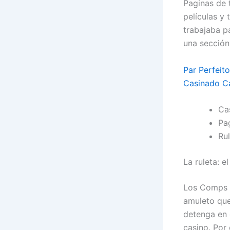
Paginas de
películas y
trabajaba p
una sección
Par Perfeit
Casinado Ca
Ca
Pa
Ru
La ruleta: e
Los Comps s
amuleto que
detenga en 
casino. Por