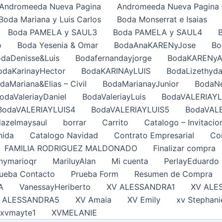
Andromeeda Nueva Pagina
Andromeeda Nueva Pagina 
Boda Mariana y Luis Carlos
Boda Monserrat e Isaias
Boda PAMELA y SAUL3
Boda PAMELA y SAUL4
o
Boda Yesenia & Omar
BodaAnaKARENyJose
Bo
daDenisse&Luis
Bodafernandayjorge
BodaKARENy
odaKarinayHector
BodaKARINAyLUIS
BodaLizethyda
daMariana&Elias – Civil
BodaMarianayJunior
BodaNe
odaValeriayDaniel
BodaValeriayLuis
BodaVALERIAYL
BodaVALERIAYLUIS4
BodaVALERIAYLUIS5
BodaVAL
azelmaysaul
borrar
Carrito
Catalogo – Invitacio
nida
Catalogo Navidad
Contrato Empresarial
Con
FAMILIA RODRIGUEZ MALDONADO
Finalizar compra
nymarioqr
MariluyAlan
Mi cuenta
PerlayEduardo
ueba Contacto
Prueba Form
Resumen de Compra
A
VanessayHeriberto
XV ALESSANDRA1
XV ALE
 ALESSANDRA5
XV Amaia
XV Emily
xv Stephani
xvmayte1
XVMELANIE