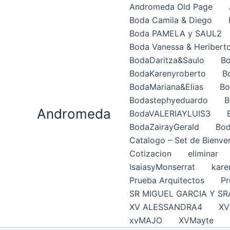
Ir
Andromeda Old Page
al
Boda Camila & Diego
contenido
Boda PAMELA y SAUL2
Boda Vanessa & Heribert
BodaDaritza&Saulo
Bo
BodaKarenyroberto
B
BodaMariana&Elias
Bo
Bodastephyeduardo
B
Andromeda
BodaVALERIAYLUIS3
BodaZairayGerald
Bod
Catalogo – Set de Bienve
Cotizacion
eliminar
IsaiasyMonserrat
kare
Prueba Arquitectos
Pr
SR MIGUEL GARCIA Y SR
XV ALESSANDRA4
XV
xvMAJO
XVMayte