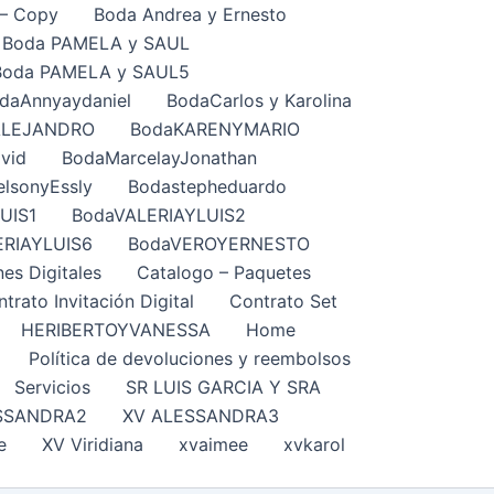
– Copy
Boda Andrea y Ernesto
Boda PAMELA y SAUL
Boda PAMELA y SAUL5
daAnnyaydaniel
BodaCarlos y Karolina
ALEJANDRO
BodaKARENYMARIO
vid
BodaMarcelayJonathan
lsonyEssly
Bodastepheduardo
UIS1
BodaVALERIAYLUIS2
ERIAYLUIS6
BodaVEROYERNESTO
nes Digitales
Catalogo – Paquetes
trato Invitación Digital
Contrato Set
HERIBERTOYVANESSA
Home
Política de devoluciones y reembolsos
Servicios
SR LUIS GARCIA Y SRA
SSANDRA2
XV ALESSANDRA3
e
XV Viridiana
xvaimee
xvkarol