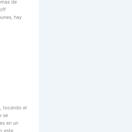
emas de
off
munes, hay
, tocando el
e se
es en un
o este