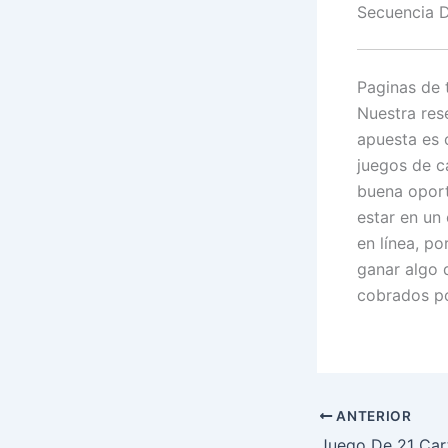
Secuencia 
Paginas de
Nuestra res
apuesta es 
juegos de c
buena oport
estar en un
en línea, p
ganar algo 
cobrados po
ANTERIOR
Juego De 21 Car