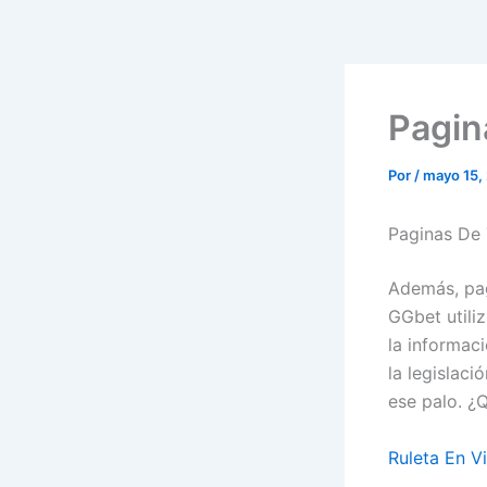
Pagin
Por
/
mayo 15,
Paginas De
Además, pag
GGbet utili
la informac
la legislaci
ese palo. ¿
Ruleta En Vi