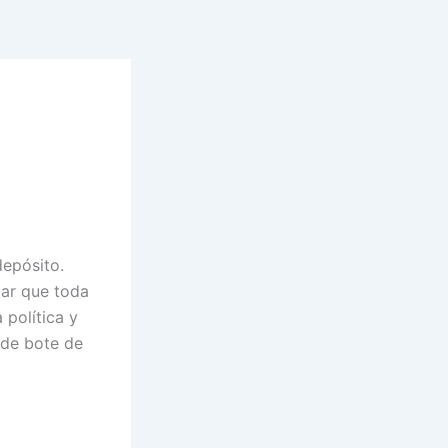
epósito.
zar que toda
 política y
d de bote de