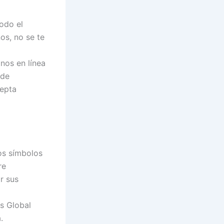
odo el
os, no se te
nos en línea
ede
cepta
los símbolos
re
r sus
s Global
.