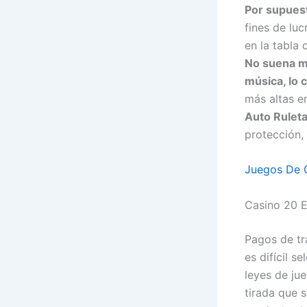
Por supuesto
fines de lu
en la tabla
No suena mu
música, lo 
más altas en
Auto Rulet
protección, 
Juegos De 
Casino 20 E
Pagos de tr
es difícil s
leyes de ju
tirada que s