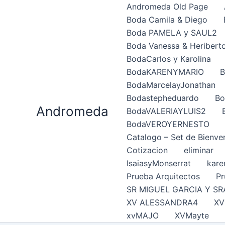
Ir
Andromeda Old Page
al
Boda Camila & Diego
contenido
Boda PAMELA y SAUL2
Boda Vanessa & Heribert
BodaCarlos y Karolina
BodaKARENYMARIO
B
BodaMarcelayJonathan
Bodastepheduardo
Bo
Andromeda
BodaVALERIAYLUIS2
BodaVEROYERNESTO
Catalogo – Set de Bienve
Cotizacion
eliminar
IsaiasyMonserrat
kare
Prueba Arquitectos
Pr
SR MIGUEL GARCIA Y SR
XV ALESSANDRA4
XV
xvMAJO
XVMayte