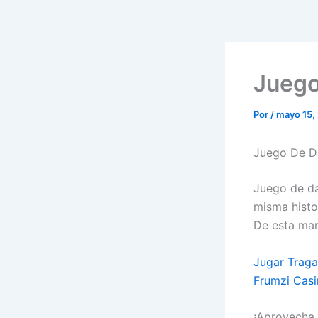
Juego
Por
/
mayo 15,
Juego De D
Juego de da
misma histo
De esta man
Jugar Trag
Frumzi Casi
¡Aprovecha 