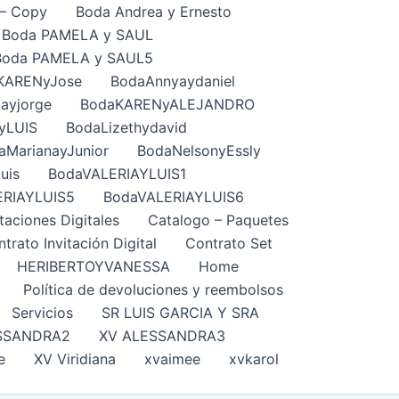
– Copy
Boda Andrea y Ernesto
Boda PAMELA y SAUL
Boda PAMELA y SAUL5
KARENyJose
BodaAnnyaydaniel
ayjorge
BodaKARENyALEJANDRO
yLUIS
BodaLizethydavid
aMarianayJunior
BodaNelsonyEssly
uis
BodaVALERIAYLUIS1
ERIAYLUIS5
BodaVALERIAYLUIS6
taciones Digitales
Catalogo – Paquetes
trato Invitación Digital
Contrato Set
HERIBERTOYVANESSA
Home
Política de devoluciones y reembolsos
Servicios
SR LUIS GARCIA Y SRA
SSANDRA2
XV ALESSANDRA3
e
XV Viridiana
xvaimee
xvkarol