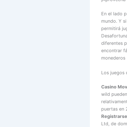
En el lado 
mundo. Y si 
permitirá ju
Desafortuna
diferentes 
encontrar f
monederos e
Los juegos 
Casino Movi
wild pueden
relativamen
puertas en 
Registrarse
Ltd, de domi