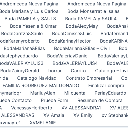
Andromeeda Nueva Pagina
Andromeeda Nueva Pagina 
Boda Mariana y Luis Carlos
Boda Monserrat e Isaias
Boda PAMELA y SAUL3
Boda PAMELA y SAUL4
o
Boda Yesenia & Omar
BodaAlexyMay
BodaAna
BodaDaritza&Saulo
BodaDenisse&Luis
Bodafernand
odaKarenyroberto
BodaKarinayHector
BodaKARINA
BodaMariana&Elias
BodaMariana&Elias – Civil
Bod
dastephyeduardo
BodaValeriayDaniel
BodaValeriayL
BodaVALERIAYLUIS3
BodaVALERIAYLUIS4
BodaVAL
BodaZairayGerald
borrar
Carrito
Catalogo – Invi
nida
Catalogo Navidad
Contrato Empresarial
Con
FAMILIA RODRIGUEZ MALDONADO
Finalizar compra
nymarioqr
MariluyAlan
Mi cuenta
PerlayEduardo
ueba Contacto
Prueba Form
Resumen de Compra
A
VanessayHeriberto
XV ALESSANDRA1
XV ALE
 ALESSANDRA5
XV Amaia
XV Emily
xv Stephani
xvmayte1
XVMELANIE