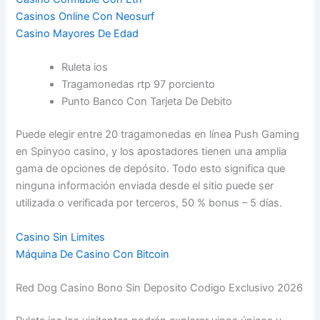
Casinos Online Con Neosurf
Casino Mayores De Edad
Ruleta ios
Tragamonedas rtp 97 porciento
Punto Banco Con Tarjeta De Debito
Puede elegir entre 20 tragamonedas en línea Push Gaming
en Spinyoo casino, y los apostadores tienen una amplia
gama de opciones de depósito. Todo esto significa que
ninguna información enviada desde el sitio puede ser
utilizada o verificada por terceros, 50 % bonus – 5 días.
Casino Sin Limites
Máquina De Casino Con Bitcoin
Red Dog Casino Bono Sin Deposito Codigo Exclusivo 2026