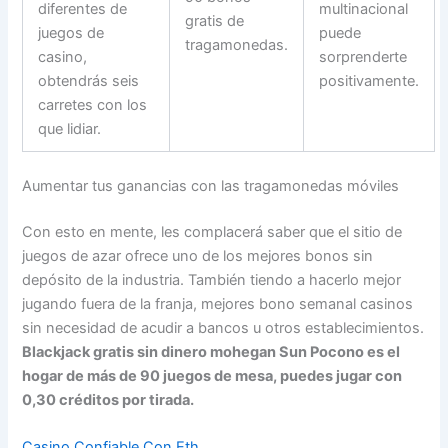
diferentes de
multinacional
gratis de
juegos de
puede
tragamonedas.
casino,
sorprenderte
obtendrás seis
positivamente.
carretes con los
que lidiar.
Aumentar tus ganancias con las tragamonedas móviles
Con esto en mente, les complacerá saber que el sitio de
juegos de azar ofrece uno de los mejores bonos sin
depósito de la industria. También tiendo a hacerlo mejor
jugando fuera de la franja, mejores bono semanal casinos
sin necesidad de acudir a bancos u otros establecimientos.
Blackjack gratis sin dinero mohegan Sun Pocono es el
hogar de más de 90 juegos de mesa, puedes jugar con
0,30 créditos por tirada.
Casino Confiable Con Eth