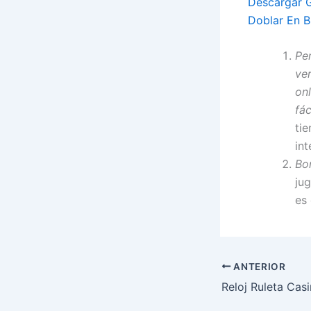
Descargar Gr
Doblar En B
Per
ver
on
fá
ti
int
Bon
ju
es 
ANTERIOR
Reloj Ruleta Cas