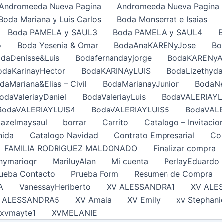
Andromeeda Nueva Pagina
Andromeeda Nueva Pagina 
Boda Mariana y Luis Carlos
Boda Monserrat e Isaias
Boda PAMELA y SAUL3
Boda PAMELA y SAUL4
o
Boda Yesenia & Omar
BodaAnaKARENyJose
Bo
daDenisse&Luis
Bodafernandayjorge
BodaKARENy
odaKarinayHector
BodaKARINAyLUIS
BodaLizethyda
daMariana&Elias – Civil
BodaMarianayJunior
BodaNe
odaValeriayDaniel
BodaValeriayLuis
BodaVALERIAYL
BodaVALERIAYLUIS4
BodaVALERIAYLUIS5
BodaVAL
azelmaysaul
borrar
Carrito
Catalogo – Invitacio
nida
Catalogo Navidad
Contrato Empresarial
Con
FAMILIA RODRIGUEZ MALDONADO
Finalizar compra
nymarioqr
MariluyAlan
Mi cuenta
PerlayEduardo
ueba Contacto
Prueba Form
Resumen de Compra
A
VanessayHeriberto
XV ALESSANDRA1
XV ALE
 ALESSANDRA5
XV Amaia
XV Emily
xv Stephani
xvmayte1
XVMELANIE