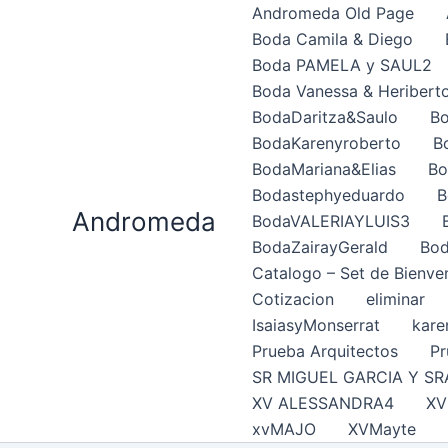
Ir
Andromeda Old Page
al
Boda Camila & Diego
contenido
Boda PAMELA y SAUL2
Boda Vanessa & Heribert
BodaDaritza&Saulo
Bo
BodaKarenyroberto
B
BodaMariana&Elias
Bo
Bodastephyeduardo
B
Andromeda
BodaVALERIAYLUIS3
BodaZairayGerald
Bod
Catalogo – Set de Bienve
Cotizacion
eliminar
IsaiasyMonserrat
kare
Prueba Arquitectos
Pr
SR MIGUEL GARCIA Y SR
XV ALESSANDRA4
XV
xvMAJO
XVMayte