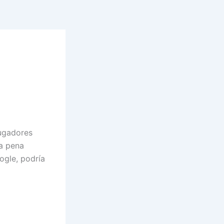
jugadores
la pena
ogle, podría