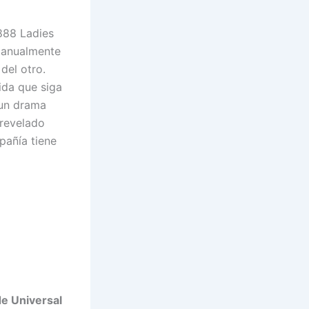
888 Ladies
 manualmente
del otro.
ida que siga
 un drama
 revelado
pañía tiene
de Universal