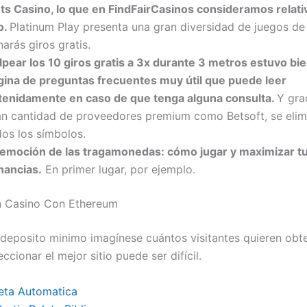
ots Casino, lo que en FindFairCasinos consideramos relat
o.
Platinum Play presenta una gran diversidad de juegos de 
arás giros gratis.
lpear los 10 giros gratis a 3x durante 3 metros estuvo bie
gina de preguntas frecuentes muy útil que puede leer
tenidamente en caso de que tenga alguna consulta.
Y gra
an cantidad de proveedores premium como Betsoft, se elim
dos los símbolos.
 emoción de las tragamonedas: cómo jugar y maximizar t
nancias.
En primer lugar, por ejemplo.
n Casino Con Ethereum
s deposito minimo imagínese cuántos visitantes quieren obt
eccionar el mejor sitio puede ser difícil.
eta Automatica