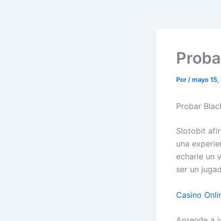
Proba
Por
/
mayo 15,
Probar Blac
Slotobit af
una experien
echarle un 
ser un juga
Casino Onli
Aprende a j