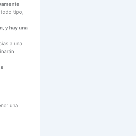
ivamente
todo tipo,
n, y hay una
cias a una
inarán
us
ener una