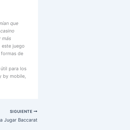
enían que
 casino
y más
a este juego
s formas de
útil para los
y by mobile,
SIGUIENTE
ra Jugar Baccarat