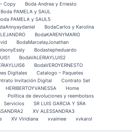
– Copy
Boda Andrea y Ernesto
Boda PAMELA y SAUL
Boda PAMELA y SAUL5
daAnnyaydaniel
BodaCarlos y Karolina
ALEJANDRO
BodaKARENYMARIO
vid
BodaMarcelayJonathan
lsonyEssly
Bodastepheduardo
UIS1
BodaVALERIAYLUIS2
ERIAYLUIS6
BodaVEROYERNESTO
nes Digitales
Catalogo – Paquetes
trato Invitación Digital
Contrato Set
HERIBERTOYVANESSA
Home
Política de devoluciones y reembolsos
Servicios
SR LUIS GARCIA Y SRA
SSANDRA2
XV ALESSANDRA3
e
XV Viridiana
xvaimee
xvkarol