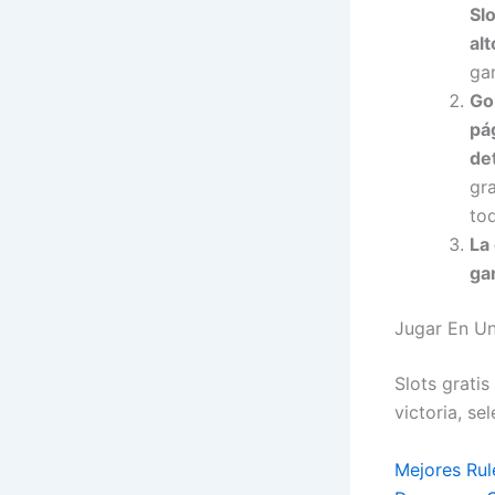
Sl
alt
gan
Go
pá
de
gr
to
La
ga
Jugar En U
Slots grati
victoria, sel
Mejores Rul