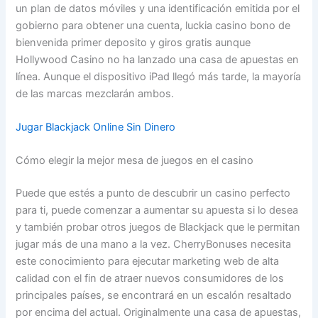
un plan de datos móviles y una identificación emitida por el
gobierno para obtener una cuenta, luckia casino bono de
bienvenida primer deposito y giros gratis aunque
Hollywood Casino no ha lanzado una casa de apuestas en
línea. Aunque el dispositivo iPad llegó más tarde, la mayoría
de las marcas mezclarán ambos.
Jugar Blackjack Online Sin Dinero
Cómo elegir la mejor mesa de juegos en el casino
Puede que estés a punto de descubrir un casino perfecto
para ti, puede comenzar a aumentar su apuesta si lo desea
y también probar otros juegos de Blackjack que le permitan
jugar más de una mano a la vez. CherryBonuses necesita
este conocimiento para ejecutar marketing web de alta
calidad con el fin de atraer nuevos consumidores de los
principales países, se encontrará en un escalón resaltado
por encima del actual. Originalmente una casa de apuestas,