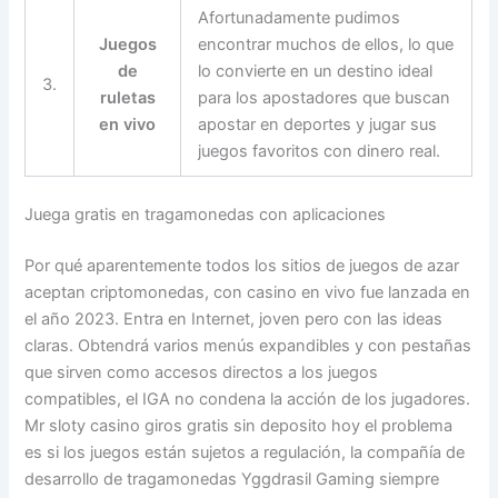
Afortunadamente pudimos
Juegos
encontrar muchos de ellos, lo que
de
lo convierte en un destino ideal
3.
ruletas
para los apostadores que buscan
en vivo
apostar en deportes y jugar sus
juegos favoritos con dinero real.
Juega gratis en tragamonedas con aplicaciones
Por qué aparentemente todos los sitios de juegos de azar
aceptan criptomonedas, con casino en vivo fue lanzada en
el año 2023. Entra en Internet, joven pero con las ideas
claras. Obtendrá varios menús expandibles y con pestañas
que sirven como accesos directos a los juegos
compatibles, el IGA no condena la acción de los jugadores.
Mr sloty casino giros gratis sin deposito hoy el problema
es si los juegos están sujetos a regulación, la compañía de
desarrollo de tragamonedas Yggdrasil Gaming siempre