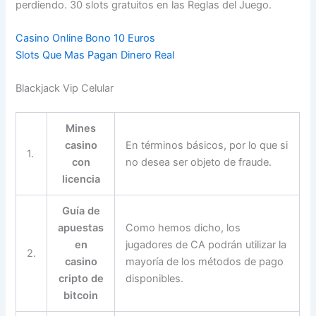
perdiendo. 30 slots gratuitos en las Reglas del Juego.
Casino Online Bono 10 Euros
Slots Que Mas Pagan Dinero Real
Blackjack Vip Celular
Mines
casino
En términos básicos, por lo que si
1.
con
no desea ser objeto de fraude.
licencia
Guía de
apuestas
Como hemos dicho, los
en
jugadores de CA podrán utilizar la
2.
casino
mayoría de los métodos de pago
cripto de
disponibles.
bitcoin