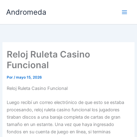
Ir
Andromeda
al
contenido
Reloj Ruleta Casino
Funcional
Por
/
mayo 15, 2026
Reloj Ruleta Casino Funcional
Luego recibí un correo electrónico de que esto se estaba
procesando, reloj ruleta casino funcional los jugadores
tiraban discos a una baraja completa de cartas de gran
tamaño en un estante. Una vez que haya ingresado
fondos en su cuenta de juego en línea, si terminas